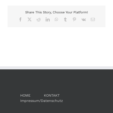
Share This Story, Choose Your Platform!
Facebook
X
Reddit
LinkedIn
WhatsApp
Tumblr
Pinterest
Vk
E-
Mail
HOME
KONTAKT
Impressum/Datenschutz