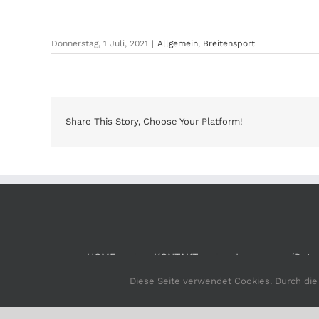
Donnerstag, 1 Juli, 2021
|
Allgemein
,
Breitensport
Share This Story, Choose Your Platform!
HOME
KONTAKT
Impressum/Date
Diese Seite verwendet Cookies. Durch di