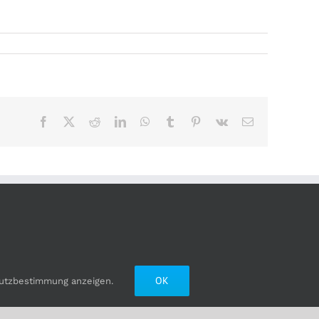
Facebook
X
Reddit
LinkedIn
WhatsApp
Tumblr
Pinterest
Vk
E-
Mail
OK
utzbestimmung anzeigen.