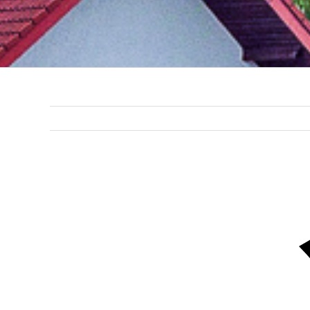
Zeige
grösseres
Bild