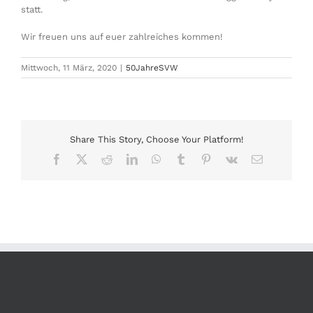
statt.
Wir freuen uns auf euer zahlreiches kommen!
Mittwoch, 11 März, 2020
|
50JahreSVW
Share This Story, Choose Your Platform!
Facebook
X
Reddit
LinkedIn
WhatsApp
Tumblr
Pinterest
Vk
E-
Mail